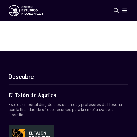
Eventos
Novedades
Investigación
Redes
Publicaciones
Galería
Descubre
ES
EN
Acerca de nosotros
Miembros
El Talón de Aquiles
Reglamento
Este es un portal dirigido a estudiantes y profesores de filosofía
Convenios
con la finalidad de ofrecer recursos para la enseñanza de la
filosofía.