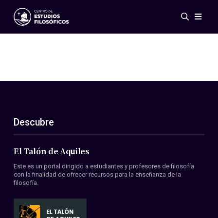
Eventos
Novedades
Investigación
Redes
Publicaciones
Galería
Descubre
ES
EN
Acerca de nosotros
Miembros
El Talón de Aquiles
Reglamento
Este es un portal dirigido a estudiantes y profesores de filosofía
Convenios
con la finalidad de ofrecer recursos para la enseñanza de la
filosofía.