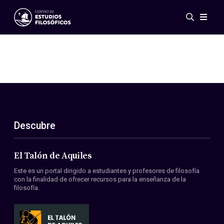
Eventos
Novedades
Investigación
Redes
Publicaciones
Galería
Descubre
ES
EN
Acerca de nosotros
Miembros
El Talón de Aquiles
Reglamento
Este es un portal dirigido a estudiantes y profesores de filosofía
Convenios
con la finalidad de ofrecer recursos para la enseñanza de la
filosofía.