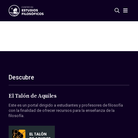
Eventos
Novedades
Investigación
Redes
Publicaciones
Galería
Descubre
ES
EN
Acerca de nosotros
Miembros
El Talón de Aquiles
Reglamento
Este es un portal dirigido a estudiantes y profesores de filosofía
Convenios
con la finalidad de ofrecer recursos para la enseñanza de la
filosofía.