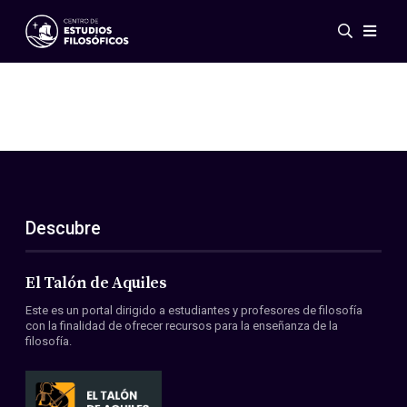
Eventos
Novedades
Investigación
Redes
Publicaciones
Galería
Descubre
ES
EN
Acerca de nosotros
Miembros
El Talón de Aquiles
Reglamento
Este es un portal dirigido a estudiantes y profesores de filosofía
Convenios
con la finalidad de ofrecer recursos para la enseñanza de la
filosofía.