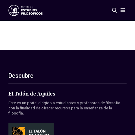
Eventos
Novedades
Investigación
Redes
Publicaciones
Galería
Descubre
ES
EN
Acerca de nosotros
Miembros
El Talón de Aquiles
Reglamento
Este es un portal dirigido a estudiantes y profesores de filosofía
Convenios
con la finalidad de ofrecer recursos para la enseñanza de la
filosofía.