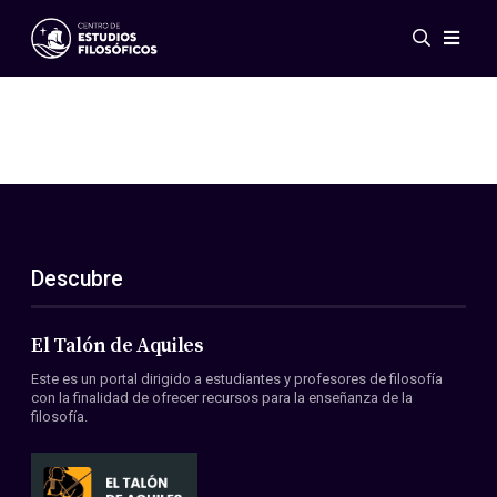
Eventos
Novedades
Investigación
Redes
Publicaciones
Galería
Descubre
ES
EN
Acerca de nosotros
Miembros
El Talón de Aquiles
Reglamento
Este es un portal dirigido a estudiantes y profesores de filosofía
Convenios
con la finalidad de ofrecer recursos para la enseñanza de la
filosofía.