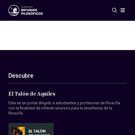
Eventos
Novedades
Investigación
Redes
Publicaciones
Galería
Descubre
ES
EN
Acerca de nosotros
Miembros
El Talón de Aquiles
Reglamento
Este es un portal dirigido a estudiantes y profesores de filosofía
Convenios
con la finalidad de ofrecer recursos para la enseñanza de la
filosofía.