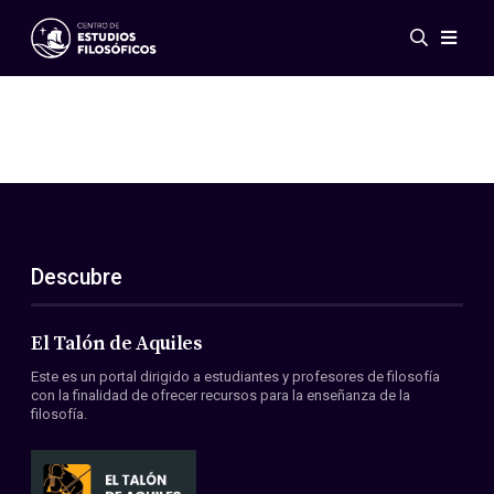
Eventos
Novedades
Investigación
Redes
Publicaciones
Galería
Descubre
ES
EN
Acerca de nosotros
Miembros
El Talón de Aquiles
Reglamento
Este es un portal dirigido a estudiantes y profesores de filosofía
Convenios
con la finalidad de ofrecer recursos para la enseñanza de la
filosofía.