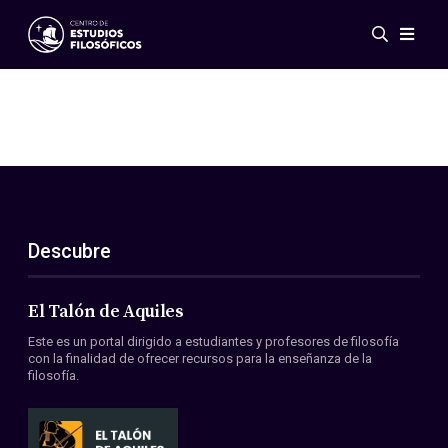
Eventos
Novedades
Investigación
Redes
Publicaciones
Galería
Descubre
ES
EN
Acerca de nosotros
Miembros
El Talón de Aquiles
Reglamento
Este es un portal dirigido a estudiantes y profesores de filosofía
Convenios
con la finalidad de ofrecer recursos para la enseñanza de la
filosofía.