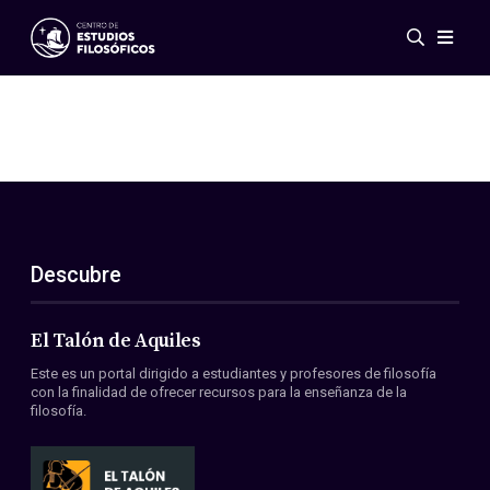
Eventos
Novedades
Investigación
Redes
Publicaciones
Galería
Descubre
ES
EN
Acerca de nosotros
Miembros
El Talón de Aquiles
Reglamento
Este es un portal dirigido a estudiantes y profesores de filosofía
Convenios
con la finalidad de ofrecer recursos para la enseñanza de la
filosofía.