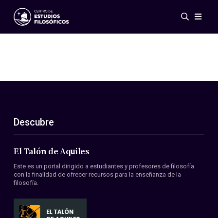
Eventos
Novedades
Investigación
Redes
Publicaciones
Galería
Descubre
ES
EN
Acerca de nosotros
Miembros
El Talón de Aquiles
Reglamento
Este es un portal dirigido a estudiantes y profesores de filosofía
Convenios
con la finalidad de ofrecer recursos para la enseñanza de la
filosofía.