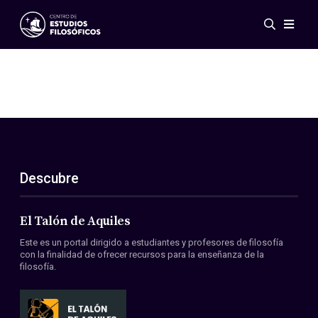
Eventos
Novedades
Investigación
Redes
Publicaciones
Galería
Descubre
ES
EN
Acerca de nosotros
Miembros
El Talón de Aquiles
Reglamento
Este es un portal dirigido a estudiantes y profesores de filosofía
Convenios
con la finalidad de ofrecer recursos para la enseñanza de la
filosofía.