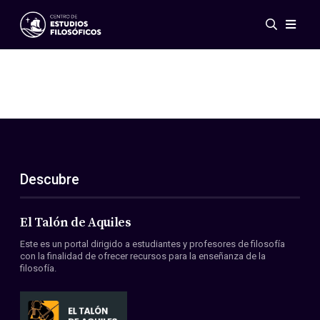
Eventos
Novedades
Investigación
Redes
Publicaciones
Galería
Descubre
ES
EN
Acerca de nosotros
Miembros
El Talón de Aquiles
Reglamento
Este es un portal dirigido a estudiantes y profesores de filosofía
Convenios
con la finalidad de ofrecer recursos para la enseñanza de la
filosofía.