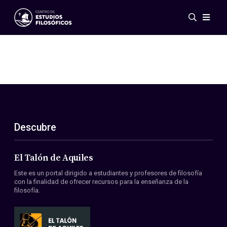
Eventos
Novedades
Investigación
Redes
Publicaciones
Galería
Descubre
ES
EN
Acerca de nosotros
Miembros
El Talón de Aquiles
Reglamento
Este es un portal dirigido a estudiantes y profesores de filosofía
Convenios
con la finalidad de ofrecer recursos para la enseñanza de la
filosofía.