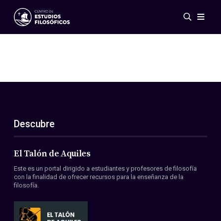
Eventos
Novedades
Investigación
Redes
Publicaciones
Galería
Descubre
ES
EN
Acerca de nosotros
Miembros
El Talón de Aquiles
Reglamento
Este es un portal dirigido a estudiantes y profesores de filosofía
Convenios
con la finalidad de ofrecer recursos para la enseñanza de la
filosofía.