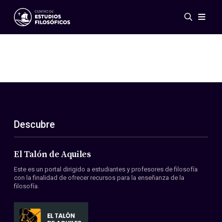
Eventos
Novedades
Investigación
Redes
Publicaciones
Galería
Descubre
ES
EN
Acerca de nosotros
Miembros
El Talón de Aquiles
Reglamento
Este es un portal dirigido a estudiantes y profesores de filosofía
Convenios
con la finalidad de ofrecer recursos para la enseñanza de la
filosofía.