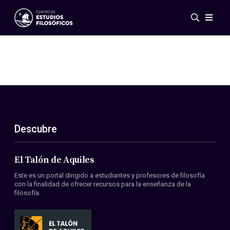
Eventos
Novedades
Investigación
Redes
Publicaciones
Galería
Descubre
ES
EN
Acerca de nosotros
Miembros
El Talón de Aquiles
Reglamento
Este es un portal dirigido a estudiantes y profesores de filosofía
Convenios
con la finalidad de ofrecer recursos para la enseñanza de la
filosofía.