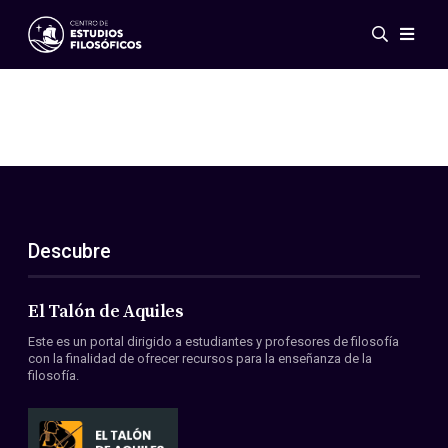
Eventos
Novedades
Investigación
Redes
Publicaciones
Galería
Descubre
ES
EN
Acerca de nosotros
Miembros
El Talón de Aquiles
Reglamento
Este es un portal dirigido a estudiantes y profesores de filosofía
Convenios
con la finalidad de ofrecer recursos para la enseñanza de la
filosofía.