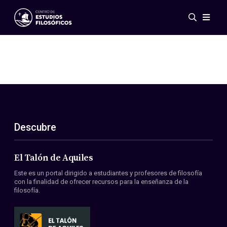
Eventos
Novedades
Investigación
Redes
Publicaciones
Galería
Descubre
ES
EN
Acerca de nosotros
Miembros
El Talón de Aquiles
Reglamento
Este es un portal dirigido a estudiantes y profesores de filosofía
Convenios
con la finalidad de ofrecer recursos para la enseñanza de la
filosofía.