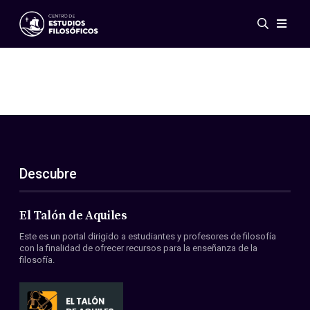
Eventos
Novedades
Investigación
Redes
Publicaciones
Galería
Descubre
ES
EN
Acerca de nosotros
Miembros
El Talón de Aquiles
Reglamento
Este es un portal dirigido a estudiantes y profesores de filosofía
Convenios
con la finalidad de ofrecer recursos para la enseñanza de la
filosofía.