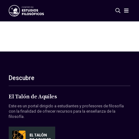
Eventos
Novedades
Investigación
Redes
Publicaciones
Galería
Descubre
ES
EN
Acerca de nosotros
Miembros
El Talón de Aquiles
Reglamento
Este es un portal dirigido a estudiantes y profesores de filosofía
Convenios
con la finalidad de ofrecer recursos para la enseñanza de la
filosofía.