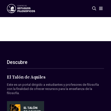
Eventos
Novedades
Investigación
Redes
Publicaciones
Galería
Descubre
ES
EN
Acerca de nosotros
Miembros
El Talón de Aquiles
Reglamento
Este es un portal dirigido a estudiantes y profesores de filosofía
Convenios
con la finalidad de ofrecer recursos para la enseñanza de la
filosofía.