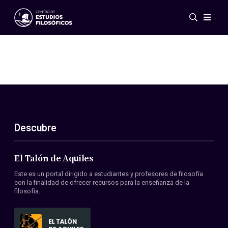
Eventos
Novedades
Investigación
Redes
Publicaciones
Galería
Descubre
ES
EN
Acerca de nosotros
Miembros
El Talón de Aquiles
Reglamento
Este es un portal dirigido a estudiantes y profesores de filosofía
Convenios
con la finalidad de ofrecer recursos para la enseñanza de la
filosofía.