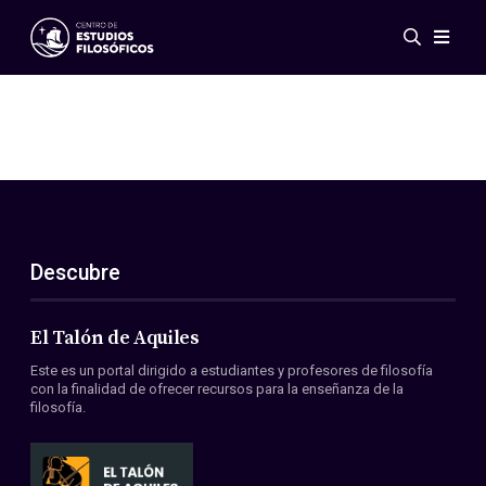
Eventos
Novedades
Investigación
Redes
Publicaciones
Galería
Descubre
ES
EN
Acerca de nosotros
Miembros
El Talón de Aquiles
Reglamento
Este es un portal dirigido a estudiantes y profesores de filosofía
Convenios
con la finalidad de ofrecer recursos para la enseñanza de la
filosofía.