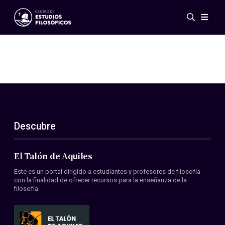
Eventos
Novedades
Investigación
Redes
Publicaciones
Galería
Descubre
ES
EN
Acerca de nosotros
Miembros
El Talón de Aquiles
Reglamento
Este es un portal dirigido a estudiantes y profesores de filosofía
Convenios
con la finalidad de ofrecer recursos para la enseñanza de la
filosofía.