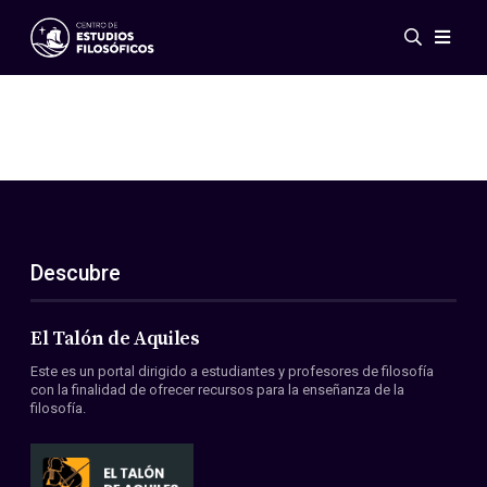
Eventos
Novedades
Investigación
Redes
Publicaciones
Galería
Descubre
ES
EN
Acerca de nosotros
Miembros
El Talón de Aquiles
Reglamento
Este es un portal dirigido a estudiantes y profesores de filosofía
Convenios
con la finalidad de ofrecer recursos para la enseñanza de la
filosofía.