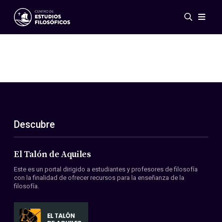
Eventos
Novedades
Investigación
Redes
Publicaciones
Galería
Descubre
ES
EN
Acerca de nosotros
Miembros
El Talón de Aquiles
Reglamento
Este es un portal dirigido a estudiantes y profesores de filosofía
Convenios
con la finalidad de ofrecer recursos para la enseñanza de la
filosofía.