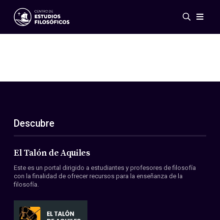
Eventos
Novedades
Investigación
Redes
Publicaciones
Galería
Descubre
ES
EN
Acerca de nosotros
Miembros
El Talón de Aquiles
Reglamento
Este es un portal dirigido a estudiantes y profesores de filosofía
Convenios
con la finalidad de ofrecer recursos para la enseñanza de la
filosofía.