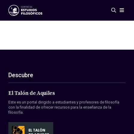
Eventos
Novedades
Investigación
Redes
Publicaciones
Galería
Descubre
ES
EN
Acerca de nosotros
Miembros
El Talón de Aquiles
Reglamento
Este es un portal dirigido a estudiantes y profesores de filosofía
Convenios
con la finalidad de ofrecer recursos para la enseñanza de la
filosofía.