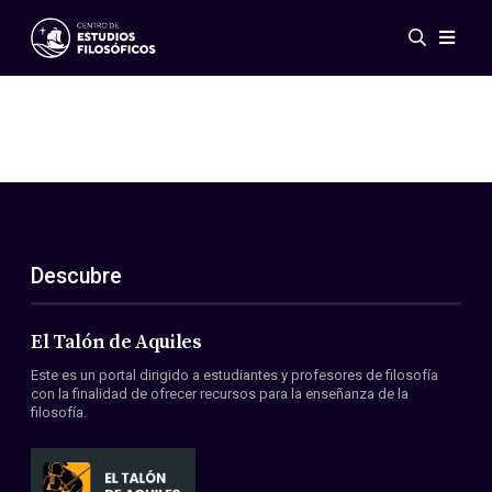
Eventos
Novedades
Investigación
Redes
Publicaciones
Galería
Descubre
ES
EN
Acerca de nosotros
Miembros
El Talón de Aquiles
Reglamento
Este es un portal dirigido a estudiantes y profesores de filosofía
Convenios
con la finalidad de ofrecer recursos para la enseñanza de la
filosofía.