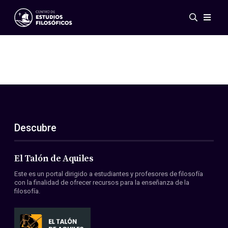
Eventos
Novedades
Investigación
Redes
Publicaciones
Galería
Descubre
ES
EN
Acerca de nosotros
Miembros
El Talón de Aquiles
Reglamento
Este es un portal dirigido a estudiantes y profesores de filosofía
Convenios
con la finalidad de ofrecer recursos para la enseñanza de la
filosofía.