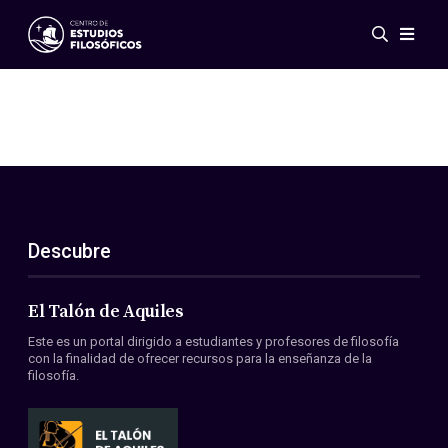
Eventos
Novedades
Investigación
Redes
Publicaciones
Galería
Descubre
ES
EN
Acerca de nosotros
Miembros
El Talón de Aquiles
Reglamento
Este es un portal dirigido a estudiantes y profesores de filosofía
Convenios
con la finalidad de ofrecer recursos para la enseñanza de la
filosofía.