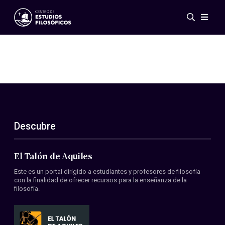
Eventos
Novedades
Investigación
Redes
Publicaciones
Galería
Descubre
ES
EN
Acerca de nosotros
Miembros
El Talón de Aquiles
Reglamento
Este es un portal dirigido a estudiantes y profesores de filosofía
Convenios
con la finalidad de ofrecer recursos para la enseñanza de la
filosofía.