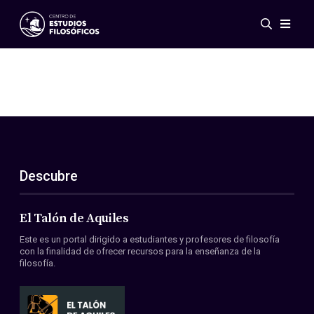
Eventos
Novedades
Investigación
Redes
Publicaciones
Galería
Descubre
ES
EN
Acerca de nosotros
Miembros
El Talón de Aquiles
Reglamento
Este es un portal dirigido a estudiantes y profesores de filosofía
Convenios
con la finalidad de ofrecer recursos para la enseñanza de la
filosofía.