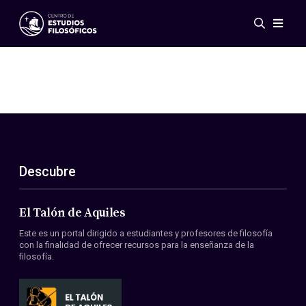
Eventos
Novedades
Investigación
Redes
Publicaciones
Galería
Descubre
ES
EN
Acerca de nosotros
Miembros
El Talón de Aquiles
Reglamento
Este es un portal dirigido a estudiantes y profesores de filosofía
Convenios
con la finalidad de ofrecer recursos para la enseñanza de la
filosofía.