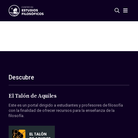
Eventos
Novedades
Investigación
Redes
Publicaciones
Galería
Descubre
ES
EN
Acerca de nosotros
Miembros
El Talón de Aquiles
Reglamento
Este es un portal dirigido a estudiantes y profesores de filosofía
Convenios
con la finalidad de ofrecer recursos para la enseñanza de la
filosofía.