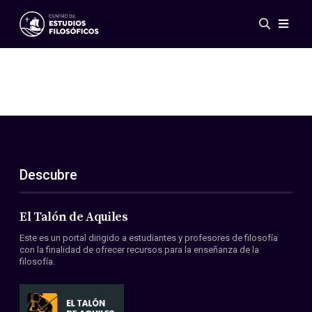
Eventos
Novedades
Investigación
Redes
Publicaciones
Galería
Descubre
ES
EN
Acerca de nosotros
Miembros
El Talón de Aquiles
Reglamento
Este es un portal dirigido a estudiantes y profesores de filosofía
Convenios
con la finalidad de ofrecer recursos para la enseñanza de la
filosofía.