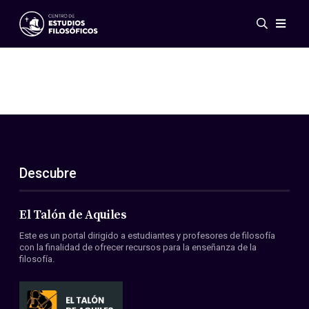
Eventos
Novedades
Investigación
Redes
Publicaciones
Galería
Descubre
ES
EN
Acerca de nosotros
Miembros
El Talón de Aquiles
Reglamento
Este es un portal dirigido a estudiantes y profesores de filosofía
Convenios
con la finalidad de ofrecer recursos para la enseñanza de la
filosofía.