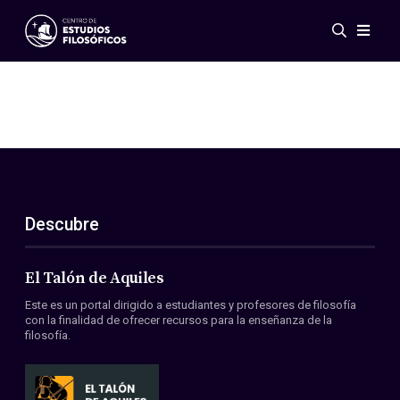
Eventos
Novedades
Investigación
Redes
Publicaciones
Galería
Descubre
ES
EN
Acerca de nosotros
Miembros
El Talón de Aquiles
Reglamento
Este es un portal dirigido a estudiantes y profesores de filosofía
Convenios
con la finalidad de ofrecer recursos para la enseñanza de la
filosofía.