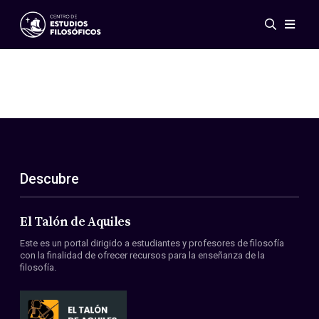
Eventos
Novedades
Investigación
Redes
Publicaciones
Galería
Descubre
ES
EN
Acerca de nosotros
Miembros
El Talón de Aquiles
Reglamento
Este es un portal dirigido a estudiantes y profesores de filosofía
Convenios
con la finalidad de ofrecer recursos para la enseñanza de la
filosofía.