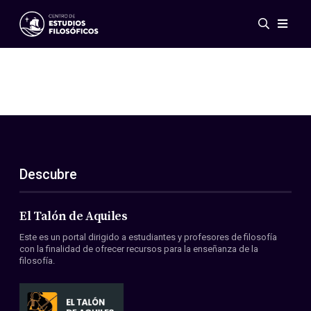
Eventos
Novedades
Investigación
Redes
Publicaciones
Galería
Descubre
ES
EN
Acerca de nosotros
Miembros
El Talón de Aquiles
Reglamento
Este es un portal dirigido a estudiantes y profesores de filosofía
Convenios
con la finalidad de ofrecer recursos para la enseñanza de la
filosofía.