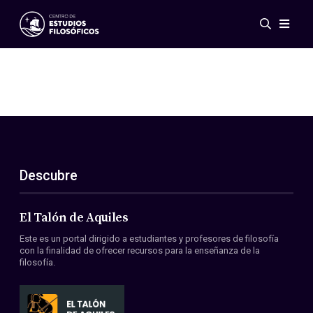
Eventos
Novedades
Investigación
Redes
Publicaciones
Galería
Descubre
ES
EN
Acerca de nosotros
Miembros
El Talón de Aquiles
Reglamento
Este es un portal dirigido a estudiantes y profesores de filosofía
Convenios
con la finalidad de ofrecer recursos para la enseñanza de la
filosofía.