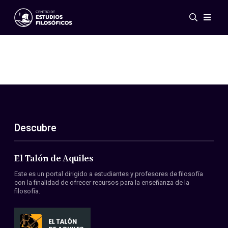
Eventos
Novedades
Investigación
Redes
Publicaciones
Galería
Descubre
ES
EN
Acerca de nosotros
Miembros
El Talón de Aquiles
Reglamento
Este es un portal dirigido a estudiantes y profesores de filosofía
Convenios
con la finalidad de ofrecer recursos para la enseñanza de la
filosofía.