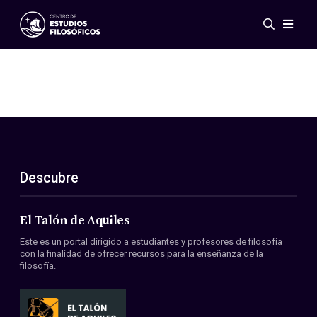
Eventos
Novedades
Investigación
Redes
Publicaciones
Galería
Descubre
ES
EN
Acerca de nosotros
Miembros
El Talón de Aquiles
Reglamento
Este es un portal dirigido a estudiantes y profesores de filosofía
Convenios
con la finalidad de ofrecer recursos para la enseñanza de la
filosofía.