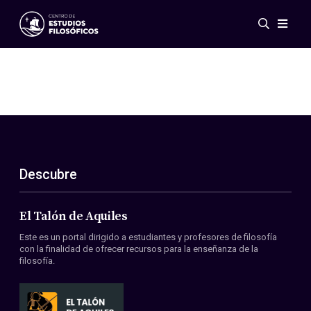
Eventos
Novedades
Investigación
Redes
Publicaciones
Galería
Descubre
ES
EN
Acerca de nosotros
Miembros
El Talón de Aquiles
Reglamento
Este es un portal dirigido a estudiantes y profesores de filosofía
Convenios
con la finalidad de ofrecer recursos para la enseñanza de la
filosofía.