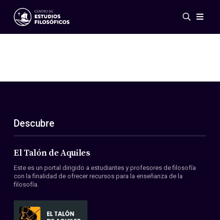
Eventos
Novedades
Investigación
Redes
Publicaciones
Galería
Descubre
ES
EN
Acerca de nosotros
Miembros
El Talón de Aquiles
Reglamento
Este es un portal dirigido a estudiantes y profesores de filosofía
Convenios
con la finalidad de ofrecer recursos para la enseñanza de la
filosofía.