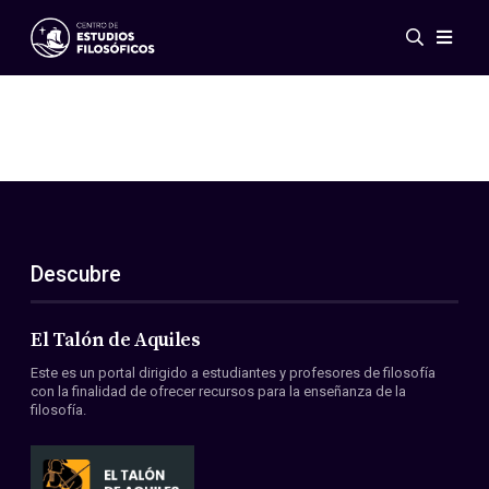
Eventos
Novedades
Investigación
Redes
Publicaciones
Galería
Descubre
ES
EN
Acerca de nosotros
Miembros
El Talón de Aquiles
Reglamento
Este es un portal dirigido a estudiantes y profesores de filosofía
Convenios
con la finalidad de ofrecer recursos para la enseñanza de la
filosofía.