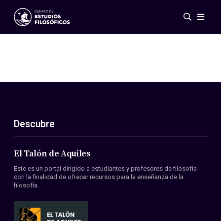
Eventos
Novedades
Investigación
Redes
Publicaciones
Galería
Descubre
ES
EN
Acerca de nosotros
Miembros
El Talón de Aquiles
Reglamento
Este es un portal dirigido a estudiantes y profesores de filosofía
Convenios
con la finalidad de ofrecer recursos para la enseñanza de la
filosofía.