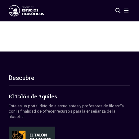
Eventos
Novedades
Investigación
Redes
Publicaciones
Galería
Descubre
ES
EN
Acerca de nosotros
Miembros
El Talón de Aquiles
Reglamento
Este es un portal dirigido a estudiantes y profesores de filosofía
Convenios
con la finalidad de ofrecer recursos para la enseñanza de la
filosofía.